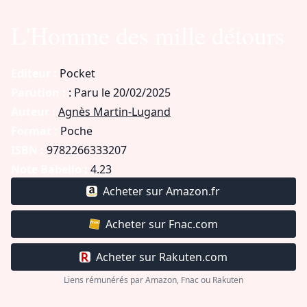
L'Homme des mille détours
Editeur :
Pocket
Parution :
: Paru le 20/02/2025
Auteur :
Agnès Martin-Lugand
Format :
Poche
ISBN :
9782266333207
Note Babelio :
4.23
Acheter sur Amazon.fr
Acheter sur Fnac.com
Acheter sur Rakuten.com
Liens rémunérés par Amazon, Fnac ou Rakuten