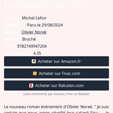
Les Guerriers de l'Hiver
Editeur :
Michel Lafon
Parution :
: Paru le 29/08/2024
Auteur :
Olivier Norek
Format :
Broché
ISBN :
9782749947204
Note Babelio :
4.35
Acheter sur Amazon.fr
Acheter sur Fnac.com
Acheter sur Rakuten.com
Liens rémunérés par Amazon, Fnac ou Rakuten
Le nouveau roman événement d'Olivier Norek. " Je suis
certain que nous avons réveillé leur satané Sisu . – Je